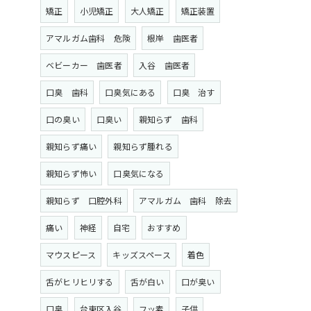
矯正
小児矯正
大人矯正
矯正装置
アマルガム歯科 危険
根岸 歯医者
ベビーカー 歯医者
入谷 歯医者
口臭 歯科
口臭気にある
口臭 治す
口の臭い
口臭い
親知らず 歯科
親知らず痛い
親知らず腫れる
親知らず怖い
口臭気になる
親知らず 口腔外科
アマルガム 歯科 除去
痛い
神経
自宅
おすすめ
マウスピース
キッズスペース
着色
舌がヒリヒリする
舌が白い
口が臭い
口臭
台東区入谷
フッ素
子供