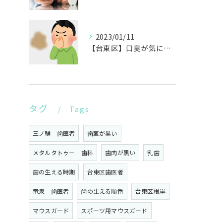
2023/01/11
【台東区】口臭が気になるあなたへ
タグ
Tags
三ノ輪 歯医者
歯茎が黒い
メタルタトゥー 歯科
歯肉が黒い
乳歯
歯の生える時期
台東区歯医者
竜泉 歯医者
歯の生える順番
台東区根岸
マウスガード
スポーツ用マウスガード